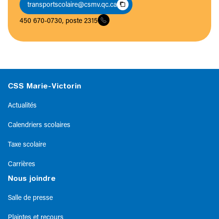
transportscolaire@csmv.qc.ca
450 670-0730, poste 2315
CSS Marie-Victorin
Actualités
Calendriers scolaires
Taxe scolaire
Carrières
Nous joindre
Salle de presse
Plaintes et recours