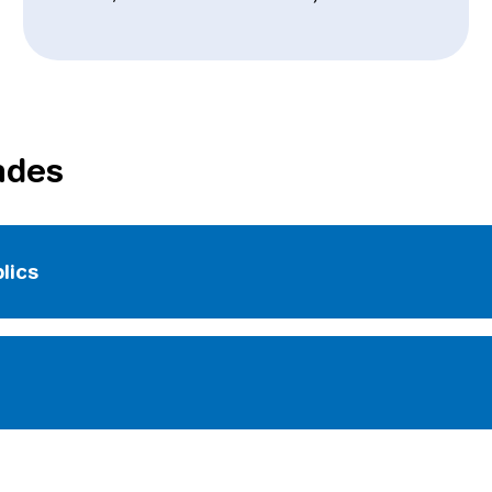
ndes
lics