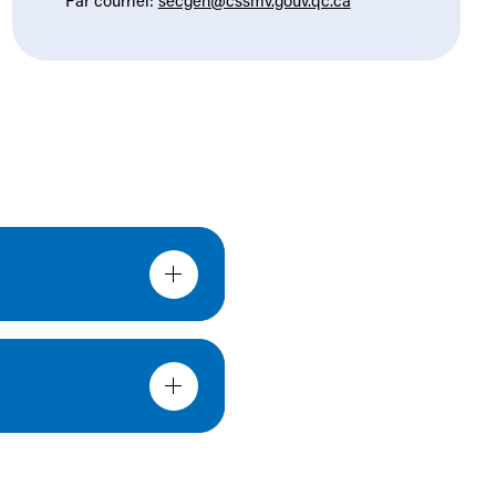
Par courriel:
secgen@cssmv.gouv.qc.ca